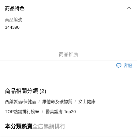
付款方式
商品特色
信用卡
商品編號
Apple Pay
344390
AlipayHK
WeChat Pay
商品推薦
送貨方式
客服
JD京東物流，訂單確認發貨後2-4個工作天送達
運費表
滿 HK$250.00 或以上免運費
付款後門市自取，訂單確認後2-4個工作天到店，7天內取。逾期後
商品相關分類 (2)
訂單作廢，並不會安排重寄
西藥製品/保健品
維他命及礦物質
女士健康
免運費
TOP熱銷排行榜👑
醫美護膚 Top20
本分類熱賣
全店暢銷排行