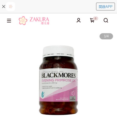
開啟APP
0
1
/
4