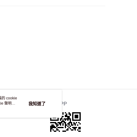
，並不會安排重寄
 cookie
e 聲明使
我知道了
官方APP