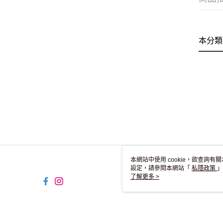
本分類
本網站中使用 cookie，欲查詢有關
設定，請參閱本網站「
私隱政策
」
用 cookie。
了解更多 >