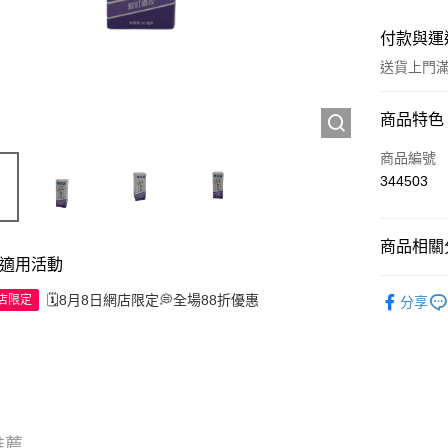
付款與運
送貨上門滿H
付款方式
商品特色
信用卡
商品編號
344503
Apple Pay
AlipayHK
商品相關分
適用活動
WeChat P
西藥製品/
🗓️8月8日網店限定💭全場88折優惠
網店限定
分享
送貨方式
JD京東物
滿 HK$2
付款後門市
推薦