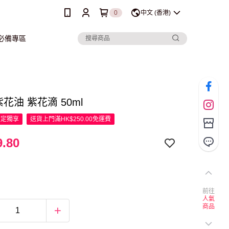
0
中文 (香港)
行必備專區
 紫花油 紫花滴 50ml
限定
獨享
送貨上門滿HK$250.00免運費
.80
前往
人氣
商品