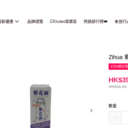
最新優惠
品牌總覽
💥Outlet尋寶區
熱銷排行榜👑
🛅旅
Zihua
8月8網店
HK$39
HK$46.00
數量