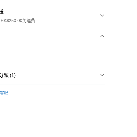
送
K$250.00免運費
類 (1)
ay
保健品
防蚊產品
驅蚊噴霧
客服
流，訂單確認發貨後2-4個工作天送達
運費表
50.00 或以上免運費
自取，訂單確認後2-4個工作天到店，7天內取。逾期後