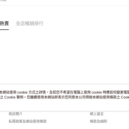
訂單作廢
免運費
熱賣
全店暢銷排行
本網站使用 cookie 方式之詳情，及若您不希望在電腦上使用 cookie 時應如何變更電腦的
之 Cookie 聲明。您繼續使用本網站即表示您同意本公司得按本網站使用條款之 Cooki
關於我們
客戶服務
品牌故事
購物說明
商店簡介
網上留言
私隱政策及網站使用條款
條款及細則