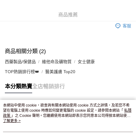
WeChat Pay
商品推薦
送貨方式
客服
JD京東物流，訂單確認發貨後2-4個工作天送達
運費表
滿 HK$250.00 或以上免運費
付款後門市自取，訂單確認後2-4個工作天到店，7天內取。逾期後
商品相關分類 (2)
訂單作廢，並不會安排重寄
西藥製品/保健品
維他命及礦物質
女士健康
免運費
TOP熱銷排行榜👑
醫美護膚 Top20
本分類熱賣
全店暢銷排行
本網站中使用 cookie，欲查詢有關本網站使用 cookie 方式之詳情，及若您不希
熱門標籤
望在電腦上使用 cookie 時應如何變更電腦的 cookie 設定，請參閱本網站「
私隱
政策
」之 Cookie 聲明。您繼續使用本網站即表示您同意本公司得按本網站使用
條款之 Cookie 聲明使用 cookie。
了解更多 >
熱銷排行
最新商品
人氣推薦