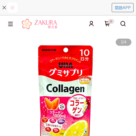
開啟APP
0
1
/
4