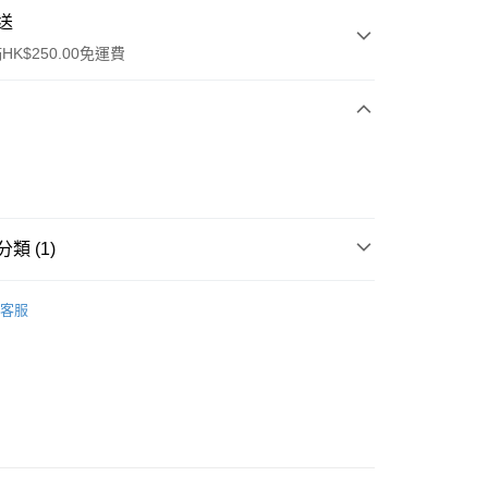
送
K$250.00免運費
類 (1)
ay
消毒液
酒精搓手液
客服
流，訂單確認發貨後2-4個工作天送達
運費表
50.00 或以上免運費
自取，訂單確認後2-4個工作天到店，7天內取。逾期後
，並不會安排重寄