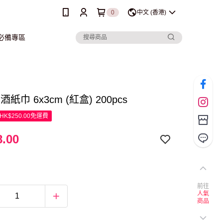
0
中文 (香港)
行必備專區
酒紙巾 6x3cm (紅盒) 200pcs
K$250.00免運費
.00
前往
人氣
商品