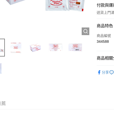
付款與運
送貨上門滿H
付款方式
商品特色
信用卡
商品編號
344588
Apple Pay
AlipayHK
商品相關分
WeChat P
抗疫產品
分享
送貨方式
JD京東物
滿 HK$2
推薦
付款後門市
訂單作廢