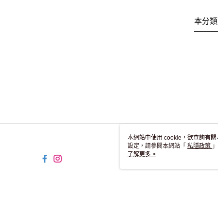
本分類
本網站中使用 cookie，欲查詢有關
設定，請參閱本網站「
私隱政策
」
用 cookie。
了解更多 >