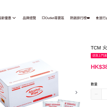
最新優惠
品牌總覽
💥Outlet尋寶區
熱銷排行榜👑
🛅旅
TCM 火
送貨上門滿H
HK$38
數量