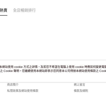
免運費
熱賣
全店暢銷排行
本網站使用 cookie 方式之詳情，及若您不希望在電腦上使用 cookie 時應如何變更電腦的
之 Cookie 聲明。您繼續使用本網站即表示您同意本公司得按本網站使用條款之 Cooki
關於我們
客戶服務
品牌故事
購物說明
商店簡介
網上留言
私隱政策及網站使用條款
條款及細則
聯絡我們