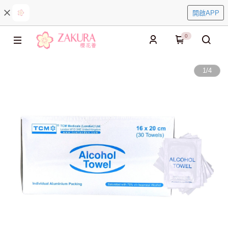
開啟APP
0
1
/
4