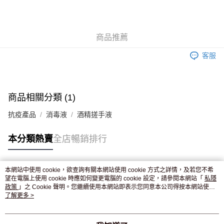
AlipayHK
WeChat Pay
商品推薦
送貨方式
客服
JD京東物流，訂單確認發貨後2-4個工作天送達
運費表
滿 HK$250.00 或以上免運費
付款後門市自取，訂單確認後2-4個工作天到店，7天內取。逾期後
商品相關分類 (1)
訂單作廢，並不會安排重寄
抗疫產品
消毒液
酒精搓手液
免運費
本分類熱賣
全店暢銷排行
本網站中使用 cookie，欲查詢有關本網站使用 cookie 方式之詳情，及若您不希
熱門標籤
望在電腦上使用 cookie 時應如何變更電腦的 cookie 設定，請參閱本網站「
私隱
政策
」之 Cookie 聲明。您繼續使用本網站即表示您同意本公司得按本網站使用
條款之 Cookie 聲明使用 cookie。
了解更多 >
熱銷排行
最新商品
人氣推薦