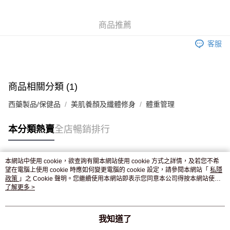
WeChat Pay
商品推薦
送貨方式
客服
JD京東物流，訂單確認發貨後2-4個工作天送達
運費表
滿 HK$250.00 或以上免運費
付款後門市自取，訂單確認後2-4個工作天到店，7天內取。逾期後
商品相關分類 (1)
訂單作廢，並不會安排重寄
西藥製品/保健品
美肌養顏及纖體修身
體重管理
免運費
本分類熱賣
全店暢銷排行
本網站中使用 cookie，欲查詢有關本網站使用 cookie 方式之詳情，及若您不希
熱門標籤
望在電腦上使用 cookie 時應如何變更電腦的 cookie 設定，請參閱本網站「
私隱
政策
」之 Cookie 聲明。您繼續使用本網站即表示您同意本公司得按本網站使用
條款之 Cookie 聲明使用 cookie。
了解更多 >
熱銷排行
最新商品
人氣推薦
我知道了