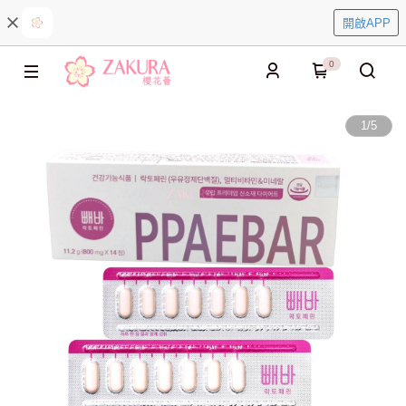
開啟APP
0
1
/
5