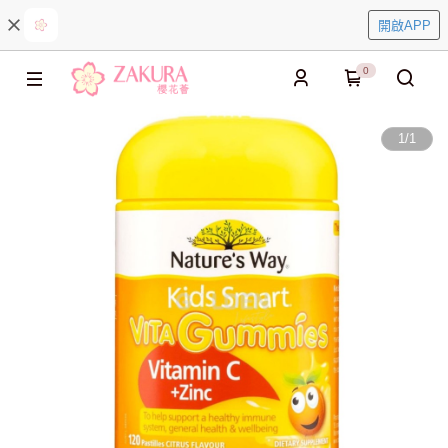
開啟APP
0
1
/
1