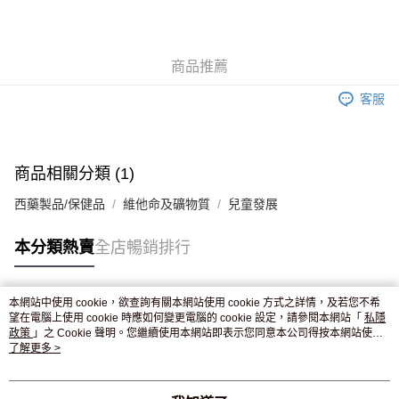
AlipayHK
WeChat Pay
商品推薦
送貨方式
客服
JD京東物流，訂單確認發貨後2-4個工作天送達
運費表
滿 HK$250.00 或以上免運費
付款後門市自取，訂單確認後2-4個工作天到店，7天內取。逾期後
商品相關分類 (1)
訂單作廢，並不會安排重寄
西藥製品/保健品
維他命及礦物質
兒童發展
免運費
本分類熱賣
全店暢銷排行
本網站中使用 cookie，欲查詢有關本網站使用 cookie 方式之詳情，及若您不希
熱門標籤
望在電腦上使用 cookie 時應如何變更電腦的 cookie 設定，請參閱本網站「
私隱
政策
」之 Cookie 聲明。您繼續使用本網站即表示您同意本公司得按本網站使用
條款之 Cookie 聲明使用 cookie。
了解更多 >
熱銷排行
最新商品
人氣推薦