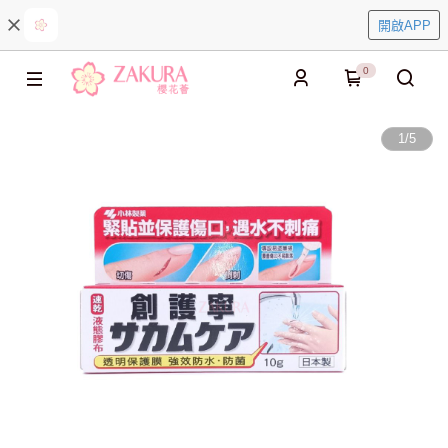
開啟APP
0
1
/
5