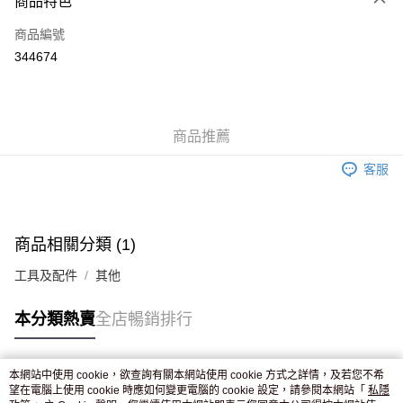
商品特色
信用卡
商品編號
Apple Pay
344674
AlipayHK
WeChat Pay
商品推薦
送貨方式
客服
JD京東物流，訂單確認發貨後2-4個工作天送達
運費表
滿 HK$250.00 或以上免運費
付款後門市自取，訂單確認後2-4個工作天到店，7天內取。逾期後
商品相關分類 (1)
訂單作廢，並不會安排重寄
工具及配件
其他
免運費
本分類熱賣
全店暢銷排行
本網站中使用 cookie，欲查詢有關本網站使用 cookie 方式之詳情，及若您不希
熱門標籤
望在電腦上使用 cookie 時應如何變更電腦的 cookie 設定，請參閱本網站「
私隱