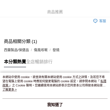
WeChat Pay
商品推薦
送貨方式
客服
JD京東物流，訂單確認發貨後2-4個工作天送達
運費表
滿 HK$250.00 或以上免運費
付款後門市自取，訂單確認後2-4個工作天到店，7天內取。逾期後
商品相關分類 (1)
訂單作廢，並不會安排重寄
西藥製品/保健品
傷風咳嗽
發燒
免運費
本分類熱賣
全店暢銷排行
本網站中使用 cookie，欲查詢有關本網站使用 cookie 方式之詳情，及若您不希
熱門標籤
望在電腦上使用 cookie 時應如何變更電腦的 cookie 設定，請參閱本網站「
私隱
政策
」之 Cookie 聲明。您繼續使用本網站即表示您同意本公司得按本網站使用
條款之 Cookie 聲明使用 cookie。
了解更多 >
熱銷排行
最新商品
人氣推薦
我知道了