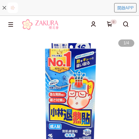
開啟APP
0
1
/
4