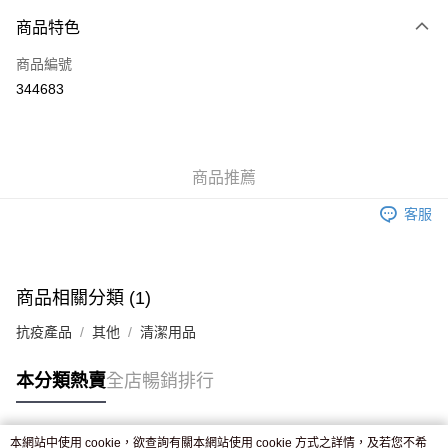
付款方式
商品特色
信用卡
商品編號
Apple Pay
344683
AlipayHK
WeChat Pay
商品推薦
送貨方式
客服
JD京東物流，訂單確認發貨後2-4個工作天送達
運費表
滿 HK$250.00 或以上免運費
付款後門市自取，訂單確認後2-4個工作天到店，7天內取。逾期後
商品相關分類 (1)
訂單作廢，並不會安排重寄
抗疫產品
其他
清潔用品
免運費
本分類熱賣
全店暢銷排行
本網站中使用 cookie，欲查詢有關本網站使用 cookie 方式之詳情，及若您不希