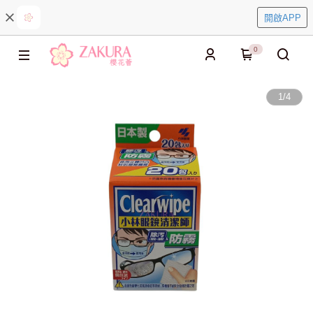
開啟APP
0
1
/
4