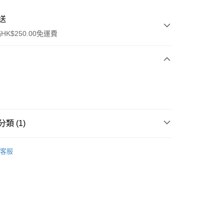
送
K$250.00免運費
類 (1)
ay
保健品
骨骼及關節
藥油/藥液/藥膏
客服
流，訂單確認發貨後2-4個工作天送達
運費表
50.00 或以上免運費
自取，訂單確認後2-4個工作天到店，7天內取。逾期後