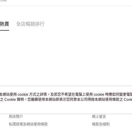
訂單作廢
免運費
熱賣
全店暢銷排行
本網站使用 cookie 方式之詳情，及若您不希望在電腦上使用 cookie 時應如何變更電腦的
之 Cookie 聲明。您繼續使用本網站即表示您同意本公司得按本網站使用條款之 Cooki
關於我們
客戶服務
品牌故事
購物說明
商店簡介
網上留言
私隱政策及網站使用條款
條款及細則