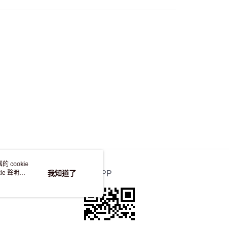
，並不會安排重寄
 cookie
e 聲明使
我知道了
官方APP