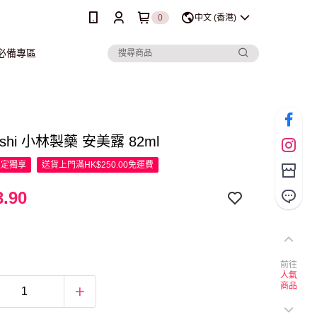
0
中文 (香港)
行必備專區
ashi 小林製藥 安美露 82ml
限定
獨享
送貨上門滿HK$250.00免運費
.90
前往
人氣
商品