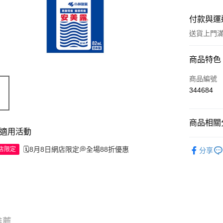
付款與運
送貨上門滿H
付款方式
商品特色
信用卡
商品編號
344684
Apple Pay
AlipayHK
商品相關分
適用活動
WeChat P
西藥製品/
🗓️8月8日網店限定💭全場88折優惠
網店限定
分享
送貨方式
JD京東物
滿 HK$2
付款後門市
推薦