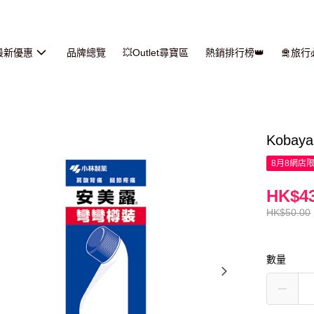
最新優惠
品牌總覽
💥Outlet尋寶區
熱銷排行榜👑
🛅旅
Kobay
8月8網店
HK$43
HK$50.00
數量