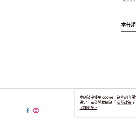
本分類
本網站中使用 cookie，欲查詢有關
設定，請參閱本網站「
私隱政策
」
用 cookie。
了解更多 >