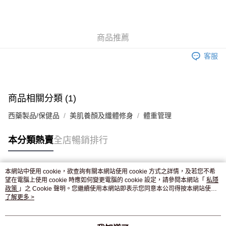
AlipayHK
WeChat Pay
商品推薦
送貨方式
客服
JD京東物流，訂單確認發貨後2-4個工作天送達
運費表
滿 HK$250.00 或以上免運費
付款後門市自取，訂單確認後2-4個工作天到店，7天內取。逾期後
商品相關分類 (1)
訂單作廢，並不會安排重寄
西藥製品/保健品
美肌養顏及纖體修身
體重管理
免運費
本分類熱賣
全店暢銷排行
本網站中使用 cookie，欲查詢有關本網站使用 cookie 方式之詳情，及若您不希
熱門標籤
望在電腦上使用 cookie 時應如何變更電腦的 cookie 設定，請參閱本網站「
私隱
政策
」之 Cookie 聲明。您繼續使用本網站即表示您同意本公司得按本網站使用
條款之 Cookie 聲明使用 cookie。
了解更多 >
熱銷排行
最新商品
人氣推薦