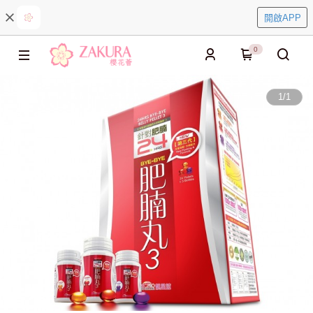
開啟APP
0
1
/
1