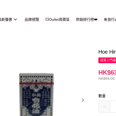
最新優惠
品牌總覽
💥Outlet尋寶區
熱銷排行榜👑
🛅旅
Hoe H
送貨上門滿H
HK$63
HK$88.00
數量