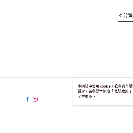
本分類
本網站中使用 cookie，欲查詢有關
設定，請參閱本網站「
私隱政策
」
用 cookie。
了解更多 >