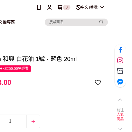
0
中文 (香港)
行必備專區
in 和興 白花油 1號 - 藍色 20ml
K$250.00免運費
.00
前往
人氣
商品