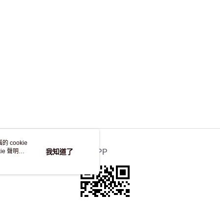
，並不會安排重寄
 cookie
e 聲明使
我知道了
官方APP