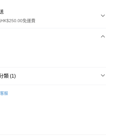
送
K$250.00免運費
類 (1)
ay
綜合健康
藥油
客服
流，訂單確認發貨後2-4個工作天送達
運費表
50.00 或以上免運費
自取，訂單確認後2-4個工作天到店，7天內取。逾期後