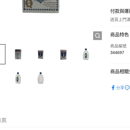
付款與運
送貨上門滿H
付款方式
商品特色
信用卡
商品編號
344697
Apple Pay
AlipayHK
商品相關分
WeChat P
中成藥
分享
送貨方式
JD京東物
滿 HK$2
推薦
付款後門市