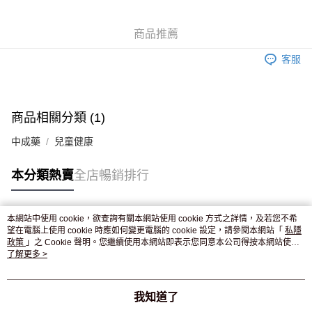
WeChat Pay
商品推薦
送貨方式
客服
JD京東物流，訂單確認發貨後2-4個工作天送達
運費表
滿 HK$250.00 或以上免運費
付款後門市自取，訂單確認後2-4個工作天到店，7天內取。逾期後
商品相關分類 (1)
訂單作廢，並不會安排重寄
中成藥
兒童健康
免運費
本分類熱賣
全店暢銷排行
本網站中使用 cookie，欲查詢有關本網站使用 cookie 方式之詳情，及若您不希
熱門標籤
望在電腦上使用 cookie 時應如何變更電腦的 cookie 設定，請參閱本網站「
私隱
政策
」之 Cookie 聲明。您繼續使用本網站即表示您同意本公司得按本網站使用
條款之 Cookie 聲明使用 cookie。
了解更多 >
熱銷排行
最新商品
人氣推薦
我知道了