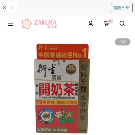
開啟APP
0
1
/
4