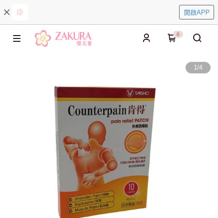
開啟APP
0
1
/
4