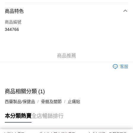
付款方式
商品特色
信用卡
商品編號
Apple Pay
344766
AlipayHK
WeChat Pay
商品推薦
送貨方式
客服
JD京東物流，訂單確認發貨後2-4個工作天送達
運費表
滿 HK$250.00 或以上免運費
付款後門市自取，訂單確認後2-4個工作天到店，7天內取。逾期後
商品相關分類 (1)
訂單作廢，並不會安排重寄
西藥製品/保健品
骨骼及關節
止痛貼
免運費
本分類熱賣
全店暢銷排行