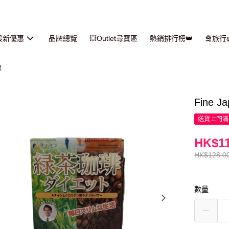
最新優惠
品牌總覽
💥Outlet尋寶區
熱銷排行榜👑
🛅旅
理
Fine 
送貨上門滿H
HK$11
HK$128.0
數量