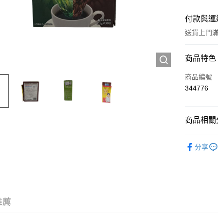
付款與運
送貨上門滿H
付款方式
商品特色
信用卡
商品編號
344776
Apple Pay
AlipayHK
商品相關分
WeChat P
西藥製品/
分享
送貨方式
JD京東物
滿 HK$2
推薦
付款後門市