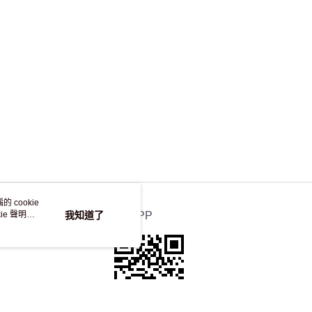
，並不會安排重寄
 cookie
e 聲明使
我知道了
官方APP