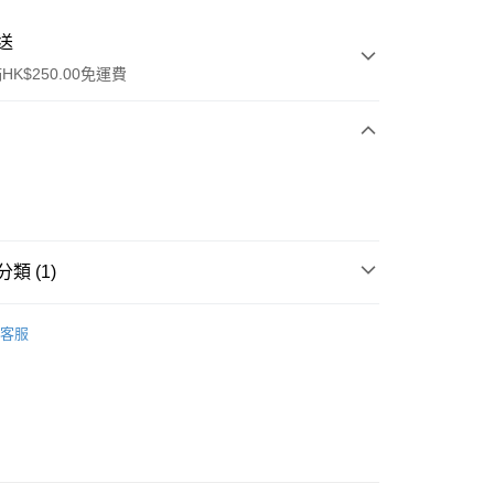
送
K$250.00免運費
類 (1)
ay
保健品
美肌養顏及纖體修身
體重管理
客服
流，訂單確認發貨後2-4個工作天送達
運費表
50.00 或以上免運費
自取，訂單確認後2-4個工作天到店，7天內取。逾期後