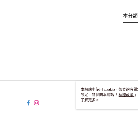
本分類
本網站中使用 cookie，欲查詢有關
設定，請參閱本網站「
私隱政策
」
用 cookie。
了解更多 >