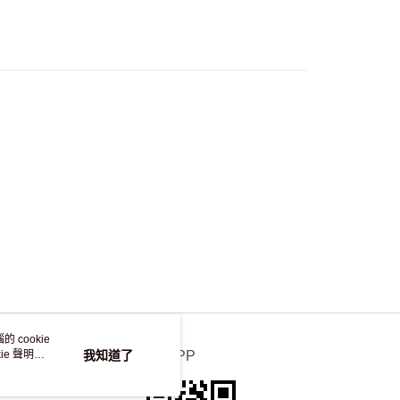
流，訂單確認發貨後2-4個工作天送達
運費表
50.00 或以上免運費
自取，訂單確認後2-4個工作天到店，7天內取。逾期後
，並不會安排重寄
 cookie
e 聲明使
我知道了
官方APP