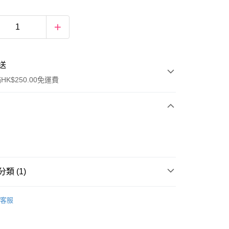
送
K$250.00免運費
類 (1)
ay
保健品
傷風咳嗽
潤喉
客服