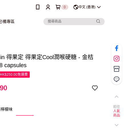
0
中文 (香港)
行必備專區
adin 得果定 得果定Cool潤喉硬糖 - 金桔
 capsules
K$250.00免運費
90
前往
桔檸檬味
人氣
商品