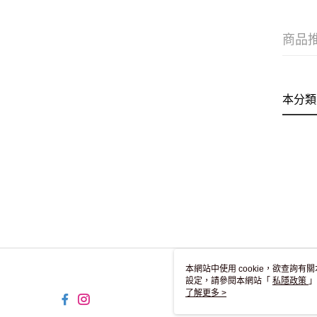
商品
本分類
本網站中使用 cookie，欲查詢有關
設定，請參閱本網站「
私隱政策
」
用 cookie。
了解更多 >