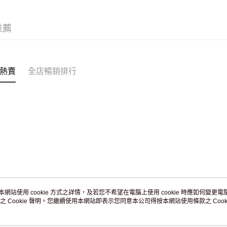
JD京東物
滿 HK$2
推薦
付款後門市
訂單作廢
免運費
熱賣
全店暢銷排行
本網站使用 cookie 方式之詳情，及若您不希望在電腦上使用 cookie 時應如何變更電腦的
之 Cookie 聲明。您繼續使用本網站即表示您同意本公司得按本網站使用條款之 Cooki
關於我們
客戶服務
品牌故事
購物說明