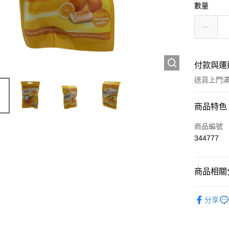
數量
付款與運
送貨上門滿H
付款方式
商品特色
信用卡
商品編號
344777
Apple Pay
AlipayHK
商品相關分
WeChat P
西藥製品/
分享
送貨方式