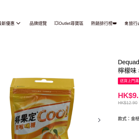
最新優惠
品牌總覽
💥Outlet尋寶區
熱銷排行榜👑
🛅旅
Dequ
檸檬味 8
送貨上門滿H
HK$9.
HK$12.90
款式：金