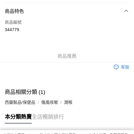
付款方式
商品特色
信用卡
商品編號
Apple Pay
344779
AlipayHK
WeChat Pay
商品推薦
送貨方式
客服
JD京東物流，訂單確認發貨後2-4個工作天送達
運費表
滿 HK$250.00 或以上免運費
付款後門市自取，訂單確認後2-4個工作天到店，7天內取。逾期後
商品相關分類 (1)
訂單作廢，並不會安排重寄
西藥製品/保健品
傷風咳嗽
潤喉
免運費
本分類熱賣
全店暢銷排行