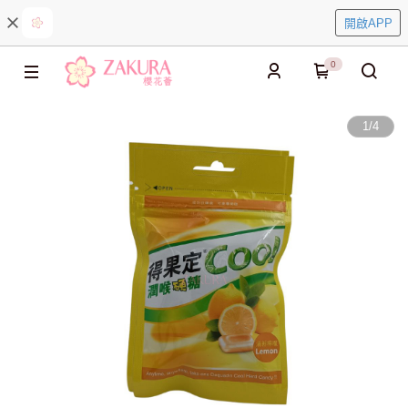
開啟APP
0
1
/
4