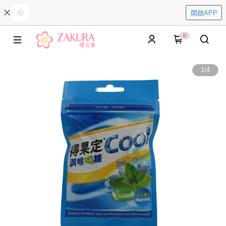
開啟APP
0
1
/
4