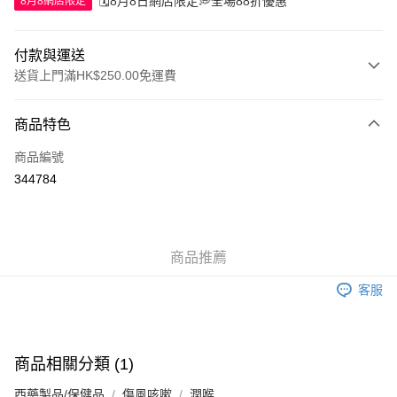
🗓️8月8日網店限定💭全場88折優惠
8月8網店限定
付款與運送
送貨上門滿HK$250.00免運費
付款方式
商品特色
信用卡
商品編號
Apple Pay
344784
AlipayHK
WeChat Pay
商品推薦
送貨方式
客服
JD京東物流，訂單確認發貨後2-4個工作天送達
運費表
滿 HK$250.00 或以上免運費
付款後門市自取，訂單確認後2-4個工作天到店，7天內取。逾期後
商品相關分類 (1)
訂單作廢，並不會安排重寄
西藥製品/保健品
傷風咳嗽
潤喉