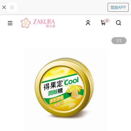
開啟APP
0
1
/
1