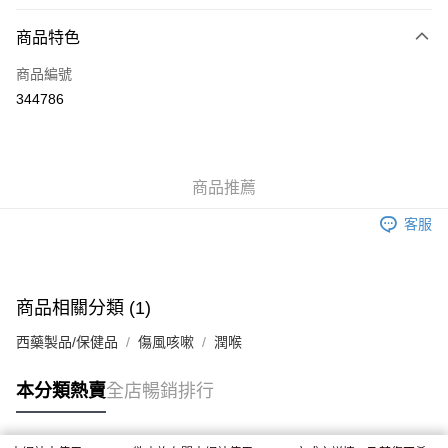
付款方式
商品特色
信用卡
商品編號
Apple Pay
344786
AlipayHK
WeChat Pay
商品推薦
送貨方式
客服
JD京東物流，訂單確認發貨後2-4個工作天送達
運費表
滿 HK$250.00 或以上免運費
付款後門市自取，訂單確認後2-4個工作天到店，7天內取。逾期後
商品相關分類 (1)
訂單作廢，並不會安排重寄
西藥製品/保健品
傷風咳嗽
潤喉
免運費
本分類熱賣
全店暢銷排行