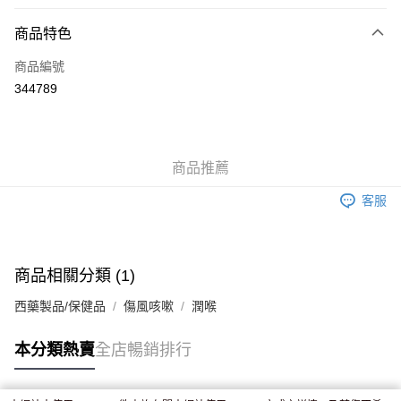
付款方式
商品特色
信用卡
商品編號
Apple Pay
344789
AlipayHK
WeChat Pay
商品推薦
送貨方式
客服
JD京東物流，訂單確認發貨後2-4個工作天送達
運費表
滿 HK$250.00 或以上免運費
付款後門市自取，訂單確認後2-4個工作天到店，7天內取。逾期後
商品相關分類 (1)
訂單作廢，並不會安排重寄
西藥製品/保健品
傷風咳嗽
潤喉
免運費
本分類熱賣
全店暢銷排行