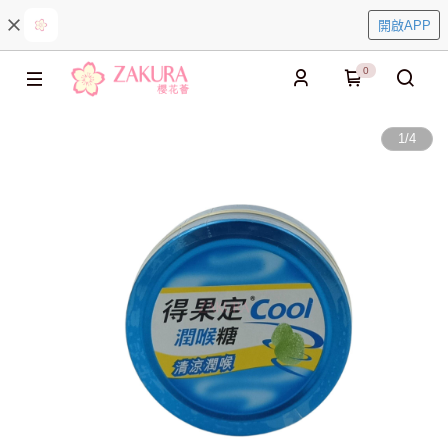
開啟APP
0
1
/
4