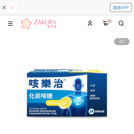
開啟APP
0
1
/
1