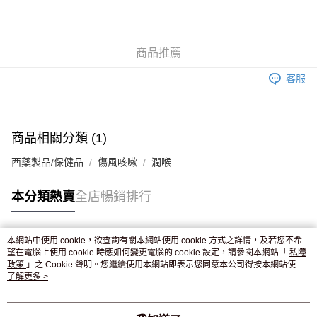
AlipayHK
WeChat Pay
商品推薦
送貨方式
客服
JD京東物流，訂單確認發貨後2-4個工作天送達
運費表
滿 HK$250.00 或以上免運費
付款後門市自取，訂單確認後2-4個工作天到店，7天內取。逾期後
商品相關分類 (1)
訂單作廢，並不會安排重寄
西藥製品/保健品
傷風咳嗽
潤喉
免運費
本分類熱賣
全店暢銷排行
本網站中使用 cookie，欲查詢有關本網站使用 cookie 方式之詳情，及若您不希
熱門標籤
望在電腦上使用 cookie 時應如何變更電腦的 cookie 設定，請參閱本網站「
私隱
政策
」之 Cookie 聲明。您繼續使用本網站即表示您同意本公司得按本網站使用
條款之 Cookie 聲明使用 cookie。
了解更多 >
熱銷排行
最新商品
人氣推薦