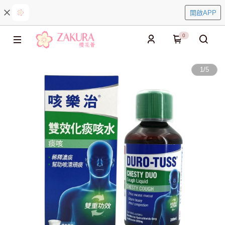
開啟APP
0
1
/
5