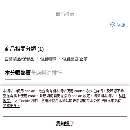
WeChat Pay
商品推薦
送貨方式
客服
JD京東物流，訂單確認發貨後2-4個工作天送達
運費表
滿 HK$250.00 或以上免運費
付款後門市自取，訂單確認後2-4個工作天到店，7天內取。逾期後
商品相關分類 (1)
訂單作廢，並不會安排重寄
西藥製品/保健品
傷風咳嗽
傷風感冒/止咳
免運費
本分類熱賣
全店暢銷排行
本網站中使用 cookie，欲查詢有關本網站使用 cookie 方式之詳情，及若您不希
熱門標籤
望在電腦上使用 cookie 時應如何變更電腦的 cookie 設定，請參閱本網站「
私隱
政策
」之 Cookie 聲明。您繼續使用本網站即表示您同意本公司得按本網站使用
條款之 Cookie 聲明使用 cookie。
了解更多 >
熱銷排行
最新商品
人氣推薦
我知道了