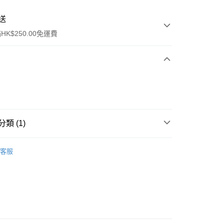
送
K$250.00免運費
類 (1)
ay
女士護理
美肌養顏及纖體修身
客服
流，訂單確認發貨後2-4個工作天送達
運費表
50.00 或以上免運費
自取，訂單確認後2-4個工作天到店，7天內取。逾期後