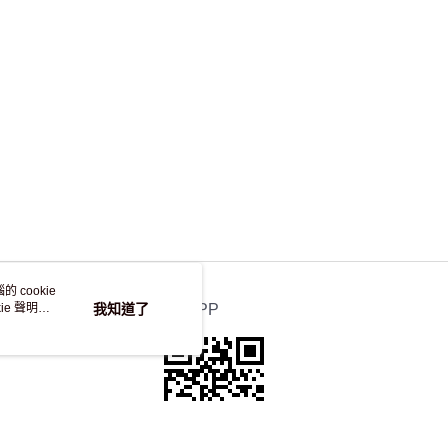
，並不會安排重寄
 cookie
e 聲明使
我知道了
官方APP