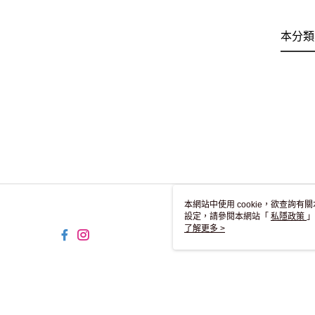
本分類
本網站中使用 cookie，欲查詢有關
設定，請參閱本網站「
私隱政策
」
用 cookie。
了解更多 >