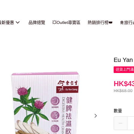
最新優惠
品牌總覽
💥Outlet尋寶區
熱銷排行榜👑
🛅旅
Eu Ya
送貨上門滿H
HK$43
HK$68.00
數量