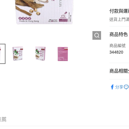
付款與運
送貨上門滿H
付款方式
商品特色
信用卡
商品編號
344820
Apple Pay
AlipayHK
商品相關分
WeChat P
中成藥
分享
送貨方式
JD京東物
滿 HK$2
推薦
付款後門市