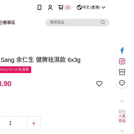
0
中文 (香港)
行必備專區
n Sang 余仁生 健脾祛濕飲 6x3g
K$250.00免運費
.90
前往
人氣
商品