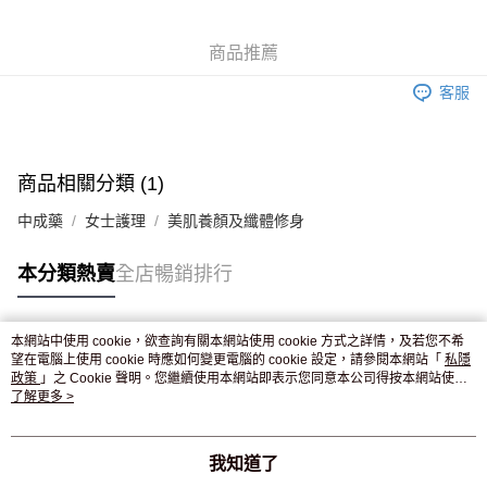
WeChat Pay
商品推薦
送貨方式
客服
JD京東物流，訂單確認發貨後2-4個工作天送達
運費表
滿 HK$250.00 或以上免運費
付款後門市自取，訂單確認後2-4個工作天到店，7天內取。逾期後
商品相關分類 (1)
訂單作廢，並不會安排重寄
中成藥
女士護理
美肌養顏及纖體修身
免運費
本分類熱賣
全店暢銷排行
本網站中使用 cookie，欲查詢有關本網站使用 cookie 方式之詳情，及若您不希
熱門標籤
望在電腦上使用 cookie 時應如何變更電腦的 cookie 設定，請參閱本網站「
私隱
政策
」之 Cookie 聲明。您繼續使用本網站即表示您同意本公司得按本網站使用
條款之 Cookie 聲明使用 cookie。
了解更多 >
熱銷排行
最新商品
人氣推薦
我知道了