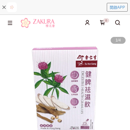
開啟APP
0
1
/
4