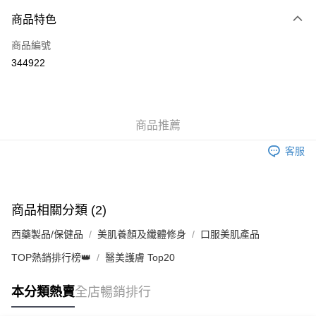
付款方式
商品特色
信用卡
商品編號
Apple Pay
344922
AlipayHK
WeChat Pay
商品推薦
送貨方式
客服
JD京東物流，訂單確認發貨後2-4個工作天送達
運費表
滿 HK$250.00 或以上免運費
付款後門市自取，訂單確認後2-4個工作天到店，7天內取。逾期後
商品相關分類 (2)
訂單作廢，並不會安排重寄
西藥製品/保健品
美肌養顏及纖體修身
口服美肌產品
免運費
TOP熱銷排行榜👑
醫美護膚 Top20
本分類熱賣
全店暢銷排行