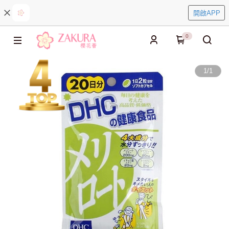
開啟APP
0
1
/
1