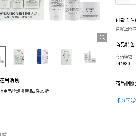
付款與運
送貨上門滿H
付款方式
商品特色
信用卡
商品編號
344926
Apple Pay
AlipayHK
適用活動
商品相關分
WeChat P
指定品牌護膚產品2件95折
護膚保養
分享
送貨方式
JD京東物
滿 HK$2
推薦