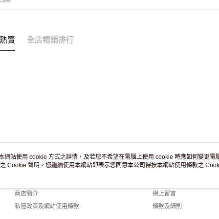
付款後門市
訂單作廢
免運費
熱賣
全店暢銷排行
本網站使用 cookie 方式之詳情，及若您不希望在電腦上使用 cookie 時應如何變更電腦的
之 Cookie 聲明。您繼續使用本網站即表示您同意本公司得按本網站使用條款之 Cooki
關於我們
客戶服務
品牌故事
購物說明
商店簡介
網上留言
私隱政策及網站使用條款
條款及細則