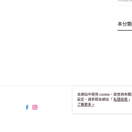
本分類
本網站中使用 cookie，欲查詢有關
設定，請參閱本網站「
私隱政策
」
用 cookie。
了解更多 >