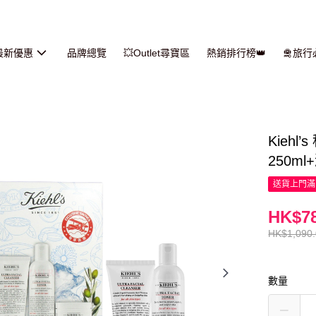
最新優惠
品牌總覽
💥Outlet尋寶區
熱銷排行榜👑
🛅旅
Kieh
250ml
送貨上門滿H
HK$78
HK$1,090
數量