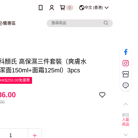
0
中文 (香港)
行必備專區
l’s 科顏氏 高保濕三件套裝（爽膚水
+潔面150ml+面霜125ml）3pcs
K$250.00免運費
6.00
.00
前往
人氣
商品