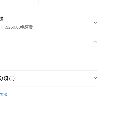
送
K$250.00免運費
類 (1)
ay
套裝/禮盒裝
客服
流，訂單確認發貨後2-4個工作天送達
運費表
50.00 或以上免運費