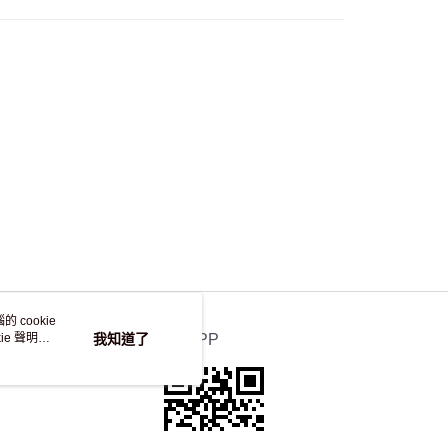
自取，訂單確認後2-4個工作天到店，7天內取。逾期後
，並不會安排重寄
 cookie
e 聲明使
我知道了
官方APP