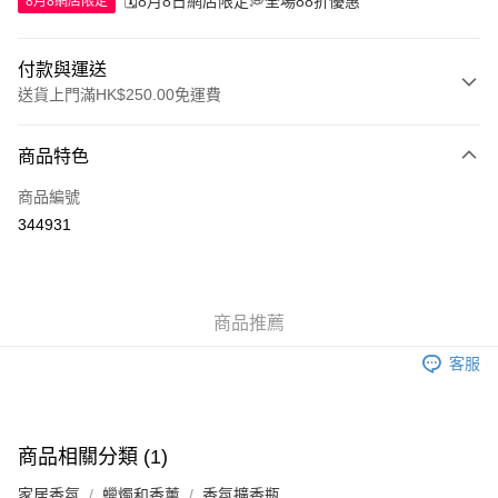
🗓️8月8日網店限定💭全場88折優惠
8月8網店限定
付款與運送
送貨上門滿HK$250.00免運費
付款方式
商品特色
信用卡
商品編號
Apple Pay
344931
AlipayHK
WeChat Pay
商品推薦
送貨方式
客服
JD京東物流，訂單確認發貨後2-4個工作天送達
運費表
滿 HK$250.00 或以上免運費
付款後門市自取，訂單確認後2-4個工作天到店，7天內取。逾期後
商品相關分類 (1)
訂單作廢，並不會安排重寄
家居香氛
蠟燭和香薰
香氛擴香瓶