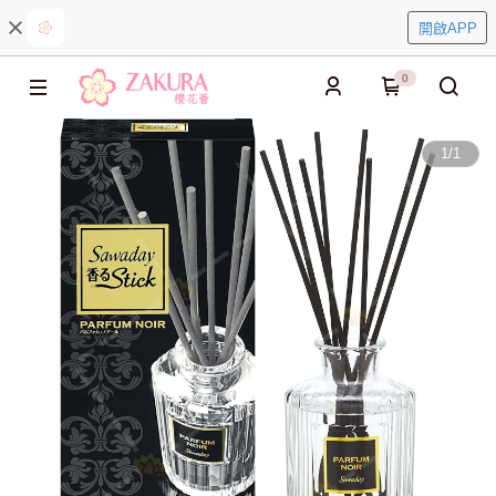
開啟APP
0
1
/
1