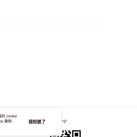
流，訂單確認發貨後2-4個工作天送達
運費表
50.00 或以上免運費
自取，訂單確認後2-4個工作天到店，7天內取。逾期後
，並不會安排重寄
 cookie
e 聲明使
我知道了
官方APP