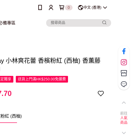
0
中文 (香港)
行必備專區
day 小林爽花蕾 香檳粉紅 (西柚) 香薫藤
l
限定
獨享
送貨上門滿HK$250.00免運費
.70
前往
粉紅 (西柚)
人氣
商品