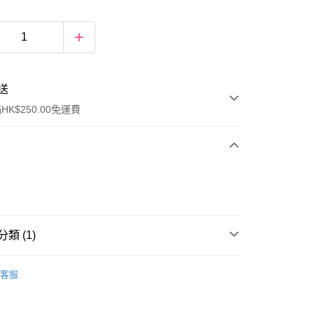
送
K$250.00免運費
類 (1)
ay
蠟燭和香薰
香氛擴香瓶
客服