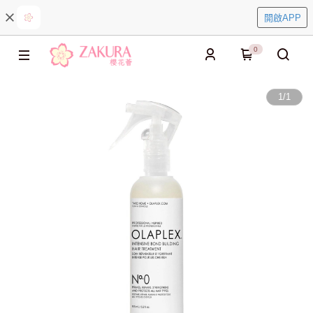
開啟APP
0
1
/
1