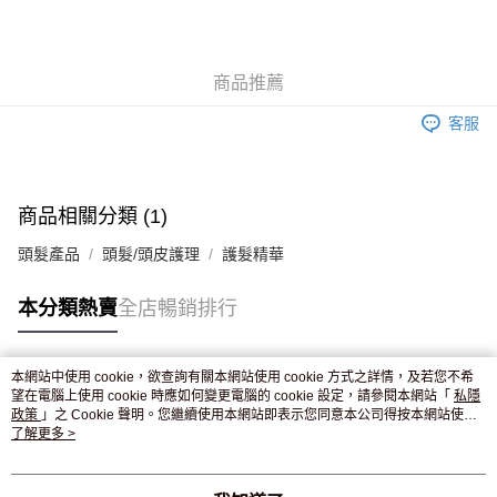
AlipayHK
WeChat Pay
商品推薦
送貨方式
客服
JD京東物流，訂單確認發貨後2-4個工作天送達
運費表
滿 HK$250.00 或以上免運費
付款後門市自取，訂單確認後2-4個工作天到店，7天內取。逾期後
商品相關分類 (1)
訂單作廢，並不會安排重寄
頭髮產品
頭髮/頭皮護理
護髮精華
免運費
本分類熱賣
全店暢銷排行
本網站中使用 cookie，欲查詢有關本網站使用 cookie 方式之詳情，及若您不希
熱門標籤
望在電腦上使用 cookie 時應如何變更電腦的 cookie 設定，請參閱本網站「
私隱
政策
」之 Cookie 聲明。您繼續使用本網站即表示您同意本公司得按本網站使用
條款之 Cookie 聲明使用 cookie。
了解更多 >
熱銷排行
最新商品
人氣推薦