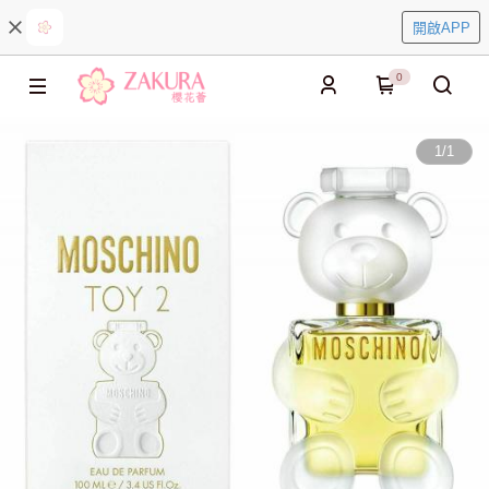
開啟APP
0
1
/
1