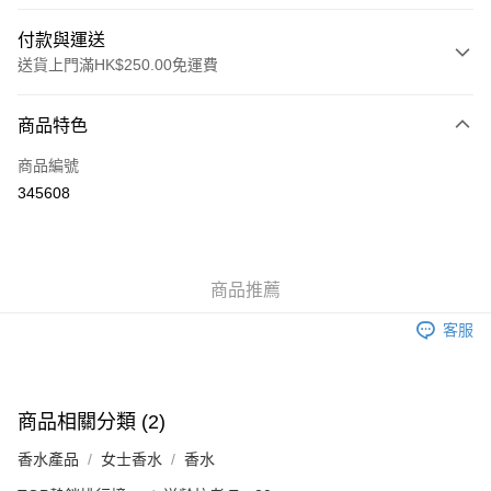
付款與運送
送貨上門滿HK$250.00免運費
付款方式
商品特色
信用卡
商品編號
Apple Pay
345608
AlipayHK
WeChat Pay
商品推薦
送貨方式
客服
JD京東物流，訂單確認發貨後2-4個工作天送達
運費表
滿 HK$250.00 或以上免運費
付款後門市自取，訂單確認後2-4個工作天到店，7天內取。逾期後
商品相關分類 (2)
訂單作廢，並不會安排重寄
香水產品
女士香水
香水
免運費