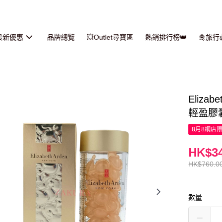
最新優惠
品牌總覽
💥Outlet尋寶區
熱銷排行榜👑
🛅旅
Eliz
輕盈膠囊
8月8網店
HK$34
HK$760.0
數量