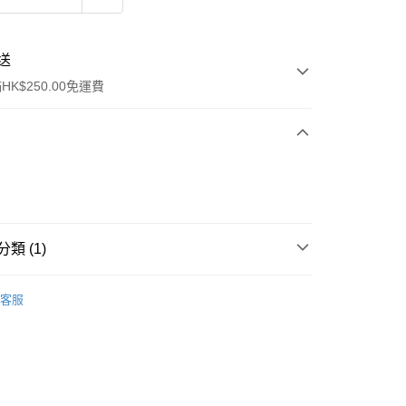
送
K$250.00免運費
類 (1)
ay
面部精華
精華
客服
流，訂單確認發貨後2-4個工作天送達
運費表
50.00 或以上免運費