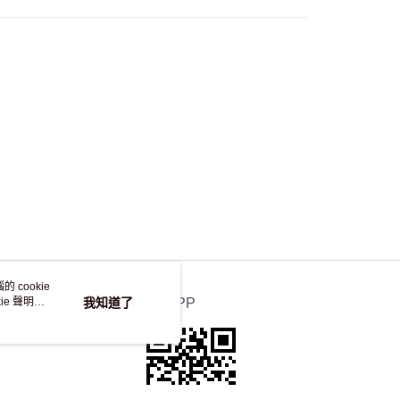
自取，訂單確認後2-4個工作天到店，7天內取。逾期後
，並不會安排重寄
 cookie
e 聲明使
我知道了
官方APP