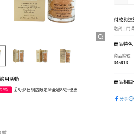
付款與運
送貨上門滿H
付款方式
商品特色
信用卡
商品編號
345913
Apple Pay
AlipayHK
適用活動
商品相關分
WeChat P
🗓️8月8日網店限定💭全場88折優惠
網店限定
護膚保養
分享
送貨方式
JD京東物
滿 HK$2
推薦