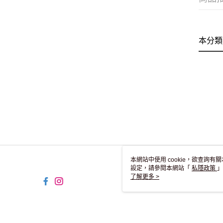
本分類
本網站中使用 cookie，欲查詢有關
設定，請參閱本網站「
私隱政策
」
用 cookie。
了解更多 >