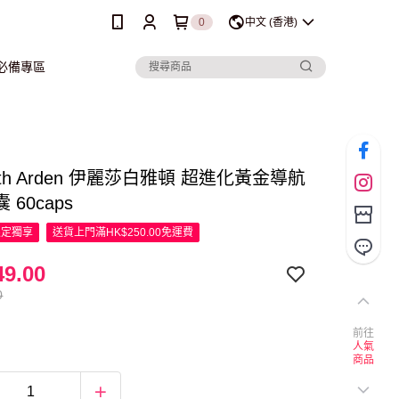
0
中文 (香港)
行必備專區
abeth Arden 伊麗莎白雅頓 超進化黃金導航
 60caps
限定
獨享
送貨上門滿HK$250.00免運費
9.00
0
前往
人氣
商品