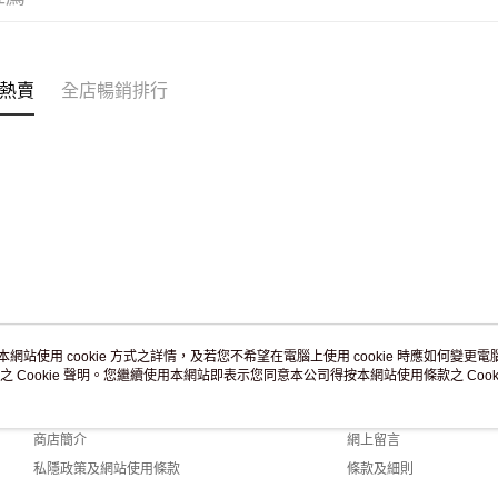
付款後門市
訂單作廢
免運費
熱賣
全店暢銷排行
本網站使用 cookie 方式之詳情，及若您不希望在電腦上使用 cookie 時應如何變更電腦的
之 Cookie 聲明。您繼續使用本網站即表示您同意本公司得按本網站使用條款之 Cooki
關於我們
客戶服務
品牌故事
購物說明
商店簡介
網上留言
私隱政策及網站使用條款
條款及細則