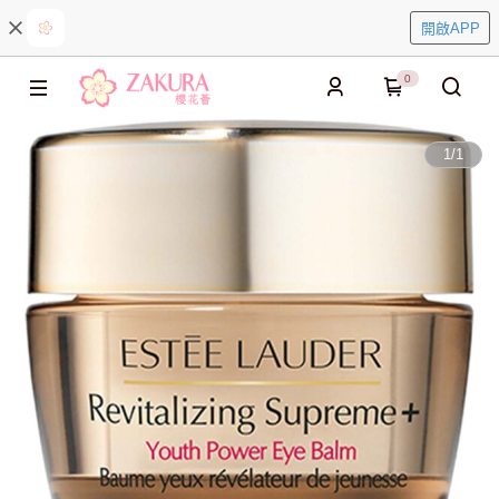
開啟APP
0
1
/
1