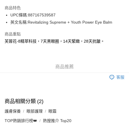
AlipayHK
商品特色
WeChat Pay
UPC條碼:887167539587
英文名稱:Revitalizing Supreme + Youth Power Eye Balm
送貨方式
商品重點
JD京東物流，訂單確認發貨後2-4個工作天送達
運費表
芙蓉花-8精萃科技，7天黑眼圈，14天緊緻，28天抗皺。
滿 HK$250.00 或以上免運費
付款後門市自取，訂單確認後2-4個工作天到店，7天內取。逾期後
訂單作廢，並不會安排重寄
商品推薦
免運費
客服
商品相關分類 (2)
護膚保養
眼部護理
眼霜
TOP熱銷排行榜👑
熱搜推介 Top20