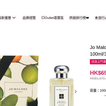
最新優惠
品牌總覽
💥Outlet尋寶區
熱銷排行榜👑
🛅旅
Jo M
100ml/
送貨上門滿H
HK$69
HK$1,370
容量：100