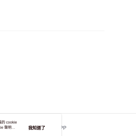
流，訂單確認發貨後2-4個工作天送達
運費表
50.00 或以上免運費
自取，訂單確認後2-4個工作天到店，7天內取。逾期後
，並不會安排重寄
 cookie
e 聲明使
我知道了
官方APP