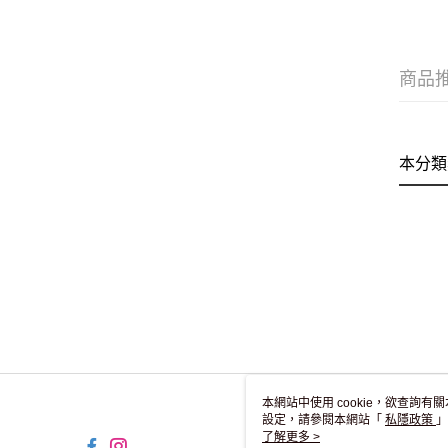
商品
本分類
本網站中使用 cookie，欲查詢有關
設定，請參閱本網站「
私隱政策
」
用 cookie。
了解更多 >