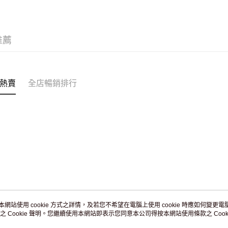
JD京東物
滿 HK$2
付款後門市
推薦
訂單作廢
免運費
熱賣
全店暢銷排行
本網站使用 cookie 方式之詳情，及若您不希望在電腦上使用 cookie 時應如何變更電腦的
之 Cookie 聲明。您繼續使用本網站即表示您同意本公司得按本網站使用條款之 Cooki
關於我們
客戶服務