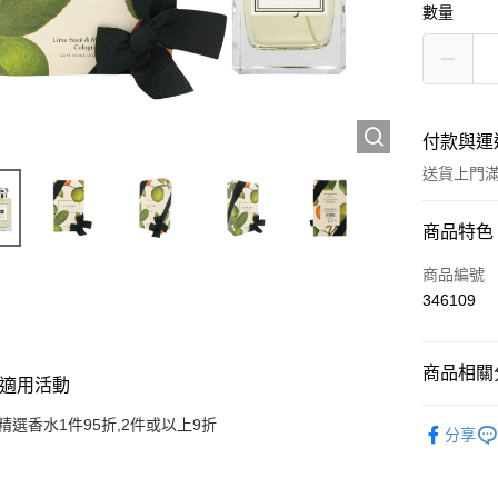
數量
付款與運
送貨上門滿H
付款方式
商品特色
信用卡
商品編號
346109
Apple Pay
AlipayHK
商品相關分
適用活動
WeChat P
香水產品
精選香水1件95折,2件或以上9折
分享
送貨方式