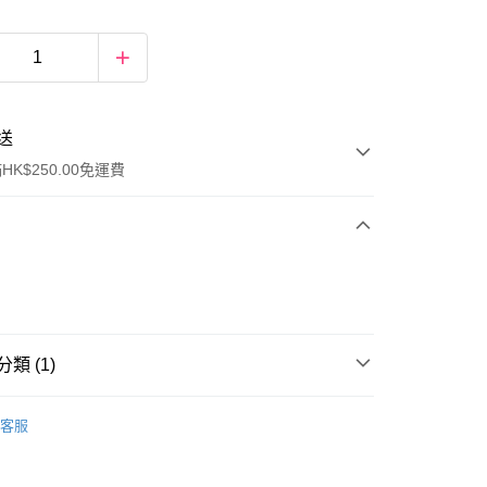
送
K$250.00免運費
類 (1)
ay
中性香水
古龍水
客服