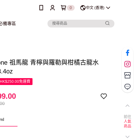
0
中文 (香港)
行必備專區
alone 祖馬龍 青檸與羅勒與柑橘古龍水
3.4oz
K$250.00免運費
9.00
.00
前往
ml
人氣
商品