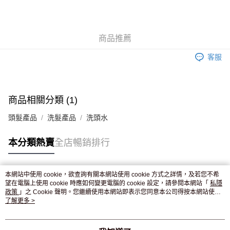
AlipayHK
WeChat Pay
商品推薦
送貨方式
客服
JD京東物流，訂單確認發貨後2-4個工作天送達
運費表
滿 HK$250.00 或以上免運費
付款後門市自取，訂單確認後2-4個工作天到店，7天內取。逾期後
商品相關分類 (1)
訂單作廢，並不會安排重寄
頭髮產品
洗髮產品
洗頭水
免運費
本分類熱賣
全店暢銷排行
本網站中使用 cookie，欲查詢有關本網站使用 cookie 方式之詳情，及若您不希
熱門標籤
望在電腦上使用 cookie 時應如何變更電腦的 cookie 設定，請參閱本網站「
私隱
政策
」之 Cookie 聲明。您繼續使用本網站即表示您同意本公司得按本網站使用
條款之 Cookie 聲明使用 cookie。
了解更多 >
熱銷排行
最新商品
人氣推薦