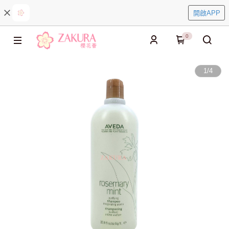
開啟APP
0
1
/
4