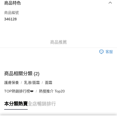
商品特色
信用卡
商品編號
Apple Pay
346128
AlipayHK
WeChat Pay
商品推薦
送貨方式
客服
JD京東物流，訂單確認發貨後2-4個工作天送達
運費表
滿 HK$250.00 或以上免運費
付款後門市自取，訂單確認後2-4個工作天到店，7天內取。逾期後
商品相關分類 (2)
訂單作廢，並不會安排重寄
護膚保養
乳液/面霜
面霜
免運費
TOP熱銷排行榜👑
熱搜推介 Top20
本分類熱賣
全店暢銷排行