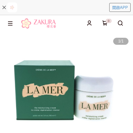
開啟APP
0
1
/
1