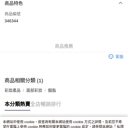
商品特色
信用卡
商品編號
Apple Pay
346344
AlipayHK
WeChat Pay
商品推薦
送貨方式
客服
JD京東物流，訂單確認發貨後2-4個工作天送達
運費表
滿 HK$250.00 或以上免運費
付款後門市自取，訂單確認後2-4個工作天到店，7天內取。逾期後
商品相關分類 (1)
訂單作廢，並不會安排重寄
彩妝產品
面部彩妝
胭脂
免運費
本分類熱賣
全店暢銷排行
本網站中使用 cookie，欲查詢有關本網站使用 cookie 方式之詳情，及若您不希
熱門標籤
望在電腦上使用 cookie 時應如何變更電腦的 cookie 設定，請參閱本網站「
私隱