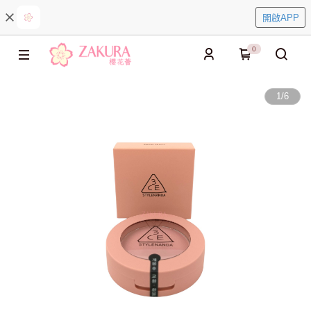
開啟APP
0
1
/
6