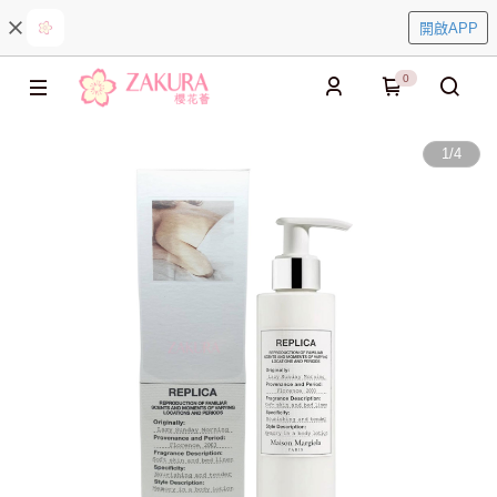
開啟APP
0
1
/
4