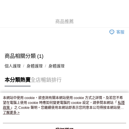
AlipayHK
WeChat Pay
商品推薦
送貨方式
客服
JD京東物流，訂單確認發貨後2-4個工作天送達
運費表
滿 HK$250.00 或以上免運費
付款後門市自取，訂單確認後2-4個工作天到店，7天內取。逾期後
商品相關分類 (1)
訂單作廢，並不會安排重寄
個人護理
身體護理
身體護理
免運費
本分類熱賣
全店暢銷排行
本網站中使用 cookie，欲查詢有關本網站使用 cookie 方式之詳情，及若您不希
熱門標籤
望在電腦上使用 cookie 時應如何變更電腦的 cookie 設定，請參閱本網站「
私隱
政策
」之 Cookie 聲明。您繼續使用本網站即表示您同意本公司得按本網站使用
條款之 Cookie 聲明使用 cookie。
了解更多 >
熱銷排行
最新商品
人氣推薦