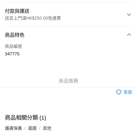
付款與運送
送貨上門滿HK$250.00免運費
付款方式
商品特色
信用卡
商品編號
Apple Pay
347775
AlipayHK
WeChat Pay
商品推薦
送貨方式
客服
JD京東物流，訂單確認發貨後2-4個工作天送達
運費表
滿 HK$250.00 或以上免運費
付款後門市自取，訂單確認後2-4個工作天到店，7天內取。逾期後
商品相關分類 (1)
訂單作廢，並不會安排重寄
護膚保養
面膜
其他
免運費