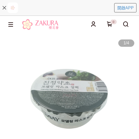
開啟APP
0
1
/
4