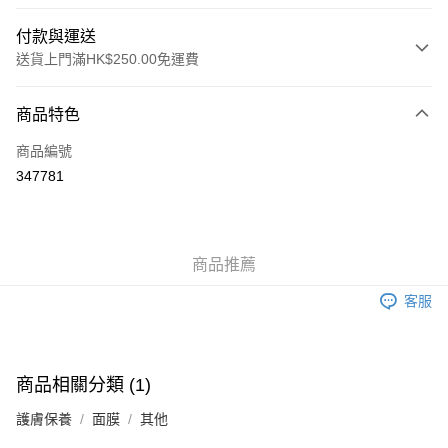
付款與運送
送貨上門滿HK$250.00免運費
付款方式
商品特色
信用卡
商品編號
Apple Pay
347781
AlipayHK
WeChat Pay
商品推薦
送貨方式
客服
JD京東物流，訂單確認發貨後2-4個工作天送達
運費表
滿 HK$250.00 或以上免運費
付款後門市自取，訂單確認後2-4個工作天到店，7天內取。逾期後
商品相關分類 (1)
訂單作廢，並不會安排重寄
護膚保養
面膜
其他
免運費