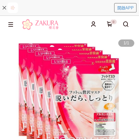
開啟APP
0
1
/
1