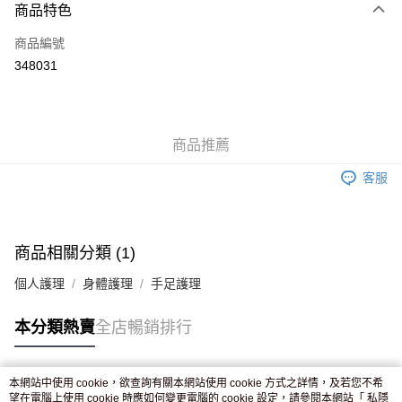
商品特色
信用卡
商品編號
Apple Pay
348031
AlipayHK
WeChat Pay
商品推薦
送貨方式
客服
JD京東物流，訂單確認發貨後2-4個工作天送達
運費表
滿 HK$250.00 或以上免運費
付款後門市自取，訂單確認後2-4個工作天到店，7天內取。逾期後
商品相關分類 (1)
訂單作廢，並不會安排重寄
個人護理
身體護理
手足護理
免運費
本分類熱賣
全店暢銷排行
本網站中使用 cookie，欲查詢有關本網站使用 cookie 方式之詳情，及若您不希
熱門標籤
望在電腦上使用 cookie 時應如何變更電腦的 cookie 設定，請參閱本網站「
私隱