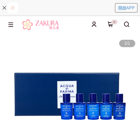
開啟APP
0
1
/
1