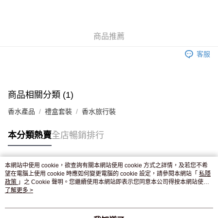
AlipayHK
WeChat Pay
商品推薦
送貨方式
客服
JD京東物流，訂單確認發貨後2-4個工作天送達
運費表
滿 HK$250.00 或以上免運費
付款後門市自取，訂單確認後2-4個工作天到店，7天內取。逾期後
商品相關分類 (1)
訂單作廢，並不會安排重寄
香水產品
禮盒套裝
香水旅行裝
免運費
本分類熱賣
全店暢銷排行
本網站中使用 cookie，欲查詢有關本網站使用 cookie 方式之詳情，及若您不希
熱門標籤
望在電腦上使用 cookie 時應如何變更電腦的 cookie 設定，請參閱本網站「
私隱
政策
」之 Cookie 聲明。您繼續使用本網站即表示您同意本公司得按本網站使用
條款之 Cookie 聲明使用 cookie。
了解更多 >
熱銷排行
最新商品
人氣推薦