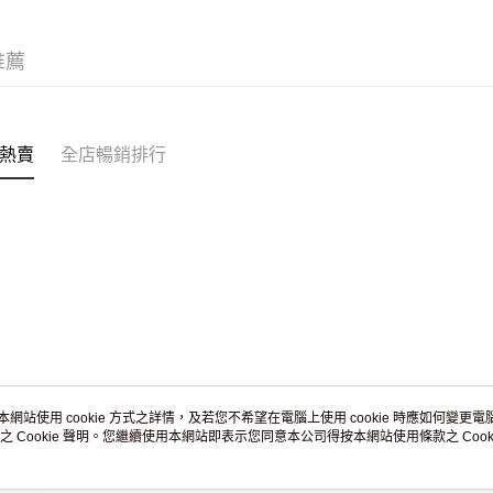
JD京東物
滿 HK$2
推薦
付款後門市
訂單作廢
免運費
熱賣
全店暢銷排行
本網站使用 cookie 方式之詳情，及若您不希望在電腦上使用 cookie 時應如何變更電腦的
之 Cookie 聲明。您繼續使用本網站即表示您同意本公司得按本網站使用條款之 Cooki
關於我們
客戶服務
品牌故事
購物說明