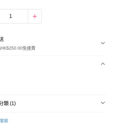
送
K$250.00免運費
類 (1)
ay
女士香水
淡香水
客服