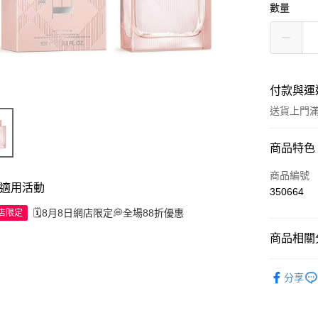
數量
付款與運
送貨上門滿H
付款方式
商品特色
信用卡
商品編號
適用活動
350664
Apple Pay
🗓️8月8日網店限定💭全場88折優惠
網店限定
AlipayHK
商品相關分
WeChat P
香水產品
分享
送貨方式