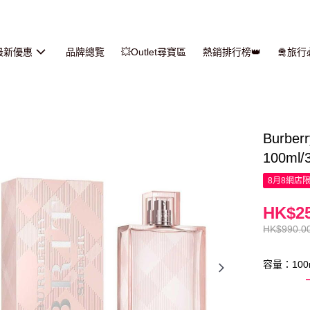
最新優惠
品牌總覽
💥Outlet尋寶區
熱銷排行榜👑
🛅旅
Burbe
100ml/
8月8網店
HK$25
HK$990.0
容量：100