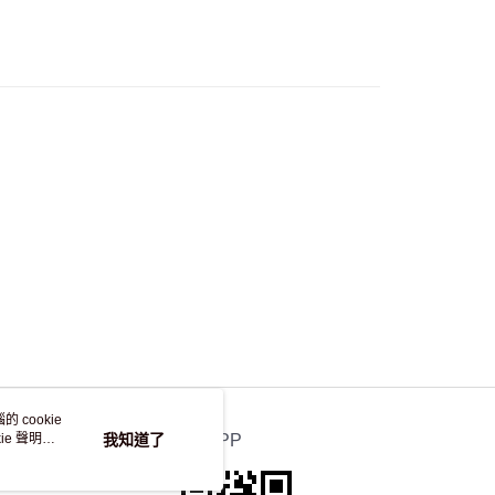
流，訂單確認發貨後2-4個工作天送達
運費表
50.00 或以上免運費
自取，訂單確認後2-4個工作天到店，7天內取。逾期後
，並不會安排重寄
 cookie
e 聲明使
我知道了
官方APP