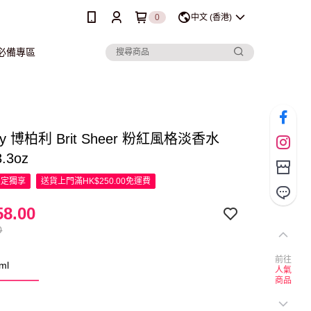
0
中文 (香港)
行必備專區
rry 博柏利 Brit Sheer 粉紅風格淡香水
3.3oz
限定
獨享
送貨上門滿HK$250.00免運費
8.00
0
前往
ml
人氣
商品