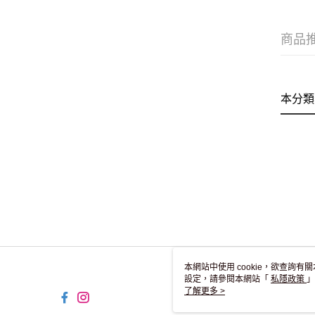
商品
本分類
本網站中使用 cookie，欲查詢有關
設定，請參閱本網站「
私隱政策
」
用 cookie。
了解更多 >