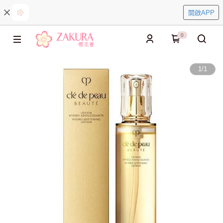
開啟APP
0
1
/
1