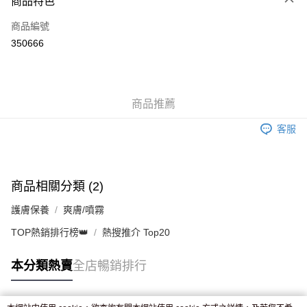
商品特色
信用卡
商品編號
Apple Pay
350666
AlipayHK
WeChat Pay
商品推薦
送貨方式
客服
JD京東物流，訂單確認發貨後2-4個工作天送達
運費表
滿 HK$250.00 或以上免運費
付款後門市自取，訂單確認後2-4個工作天到店，7天內取。逾期後
商品相關分類 (2)
訂單作廢，並不會安排重寄
護膚保養
爽膚/噴霧
免運費
TOP熱銷排行榜👑
熱搜推介 Top20
本分類熱賣
全店暢銷排行