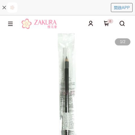
開啟APP
0
1
/
2