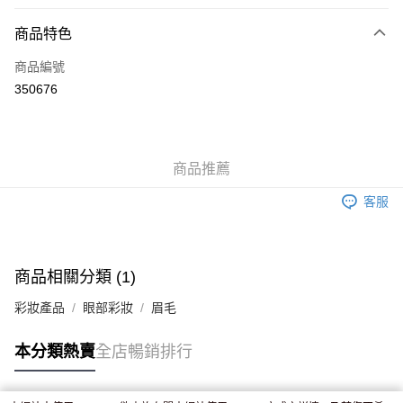
付款方式
商品特色
信用卡
商品編號
Apple Pay
350676
AlipayHK
WeChat Pay
商品推薦
送貨方式
客服
JD京東物流，訂單確認發貨後2-4個工作天送達
運費表
滿 HK$250.00 或以上免運費
付款後門市自取，訂單確認後2-4個工作天到店，7天內取。逾期後
商品相關分類 (1)
訂單作廢，並不會安排重寄
彩妝產品
眼部彩妝
眉毛
免運費
本分類熱賣
全店暢銷排行