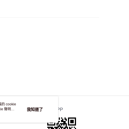
50.00 或以上免運費
自取，訂單確認後2-4個工作天到店，7天內取。逾期後
，並不會安排重寄
 cookie
e 聲明使
我知道了
官方APP