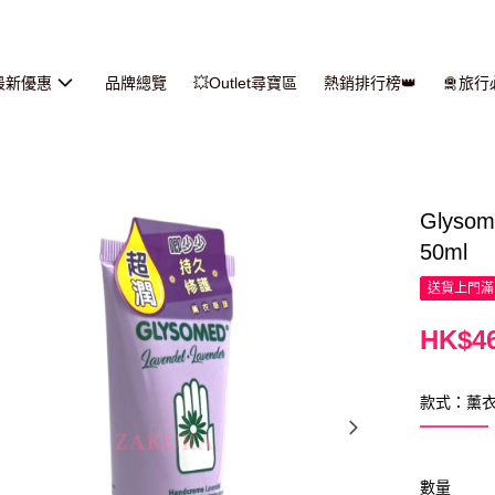
最新優惠
品牌總覽
💥Outlet尋寶區
熱銷排行榜👑
🛅旅
Glys
50ml
送貨上門滿H
HK$46
款式：薰
數量