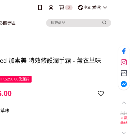
0
中文 (香港)
行必備專區
omed 加素美 特效修護潤手霜 - 薰衣草味
K$250.00免運費
.00
衣草味
前往
人氣
商品