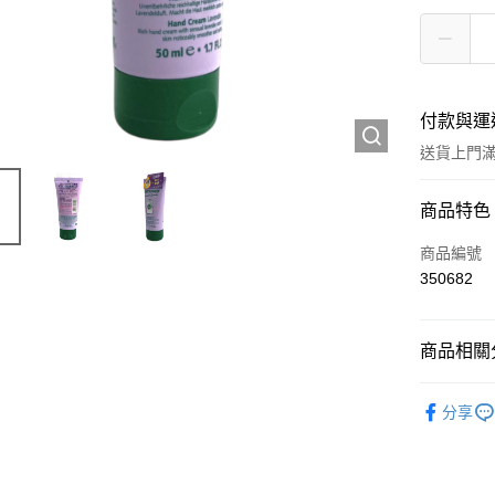
付款與運
送貨上門滿H
付款方式
商品特色
信用卡
商品編號
350682
Apple Pay
AlipayHK
商品相關分
WeChat P
個人護理
分享
送貨方式
JD京東物