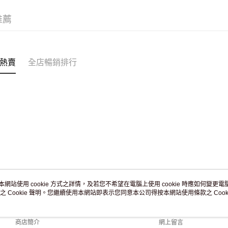
滿 HK$2
推薦
付款後門市
訂單作廢
免運費
熱賣
全店暢銷排行
本網站使用 cookie 方式之詳情，及若您不希望在電腦上使用 cookie 時應如何變更電腦的
之 Cookie 聲明。您繼續使用本網站即表示您同意本公司得按本網站使用條款之 Cooki
關於我們
客戶服務
品牌故事
購物說明
商店簡介
網上留言