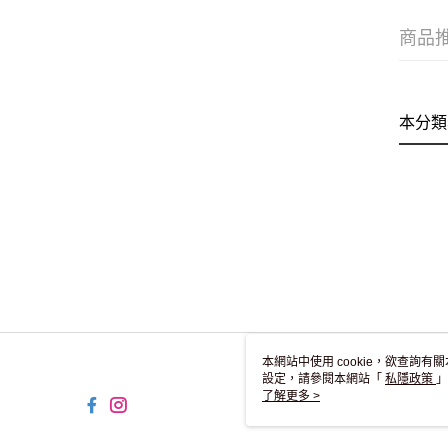
商品
本分類
本網站中使用 cookie，欲查詢有關
設定，請參閱本網站「
私隱政策
」
用 cookie。
了解更多 >