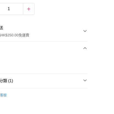
送
K$250.00免運費
類 (1)
ay
身體護理
手足護理
客服
流，訂單確認發貨後2-4個工作天送達
運費表