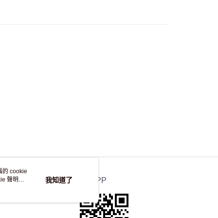
50.00 或以上免運費
自取，訂單確認後2-4個工作天到店，7天內取。逾期後
，並不會安排重寄
 cookie
e 聲明使
我知道了
官方APP