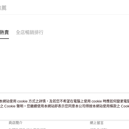
滿 HK$2
推薦
付款後門市
訂單作廢
免運費
熱賣
全店暢銷排行
本網站使用 cookie 方式之詳情，及若您不希望在電腦上使用 cookie 時應如何變更電腦的
之 Cookie 聲明。您繼續使用本網站即表示您同意本公司得按本網站使用條款之 Cooki
關於我們
客戶服務
品牌故事
購物說明
商店簡介
網上留言