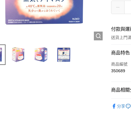
付款與運
送貨上門滿H
付款方式
商品特色
信用卡
商品編號
350689
Apple Pay
AlipayHK
商品相關分
WeChat P
護膚保養
分享
送貨方式
JD京東物