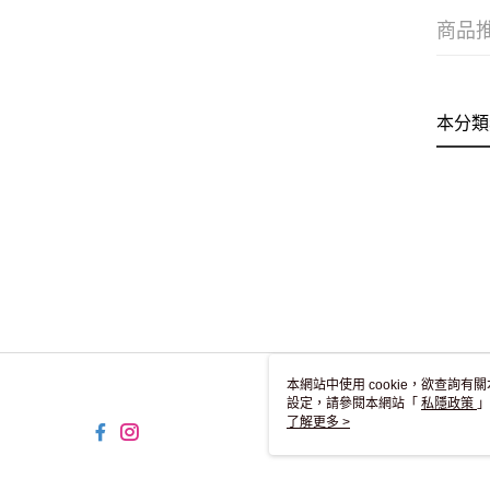
商品
本分類
本網站中使用 cookie，欲查詢有關
設定，請參閱本網站「
私隱政策
」
用 cookie。
了解更多 >