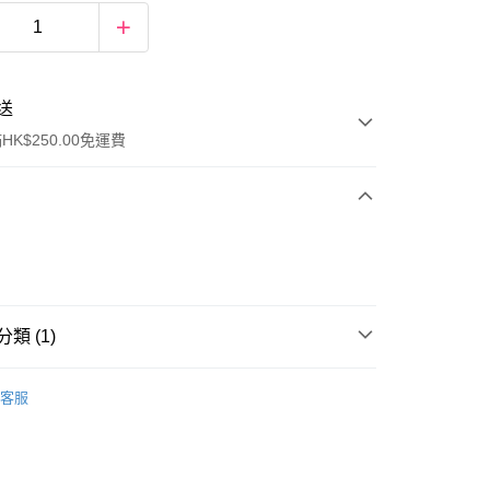
送
K$250.00免運費
類 (1)
ay
眼部護理
眼膜
客服
流，訂單確認發貨後2-4個工作天送達
運費表