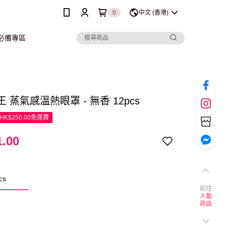
0
中文 (香港)
行必備專區
花王 蒸氣感溫熱眼罩 - 無香 12pcs
K$250.00免運費
.00
cs
前往
人氣
商品