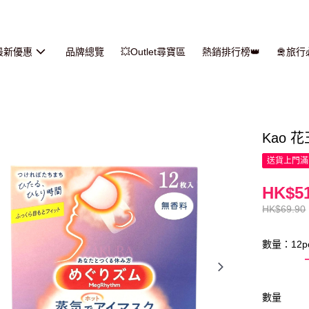
最新優惠
品牌總覽
💥Outlet尋寶區
熱銷排行榜👑
🛅旅
Kao 
送貨上門滿H
HK$51
HK$69.90
數量：12p
數量