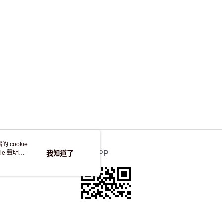
，並不會安排重寄
 cookie
e 聲明使
我知道了
官方APP