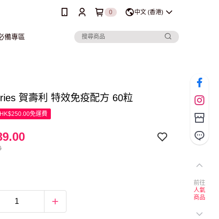
0
中文 (香港)
行必備專區
heries 賀壽利 特效免疫配方 60粒
K$250.00免運費
9.00
0
前往
人氣
商品