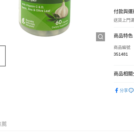
付款與運
送貨上門滿H
付款方式
商品特色
信用卡
商品編號
351481
Apple Pay
AlipayHK
商品相關分
WeChat P
西藥製品/
分享
送貨方式
JD京東物
滿 HK$2
推薦
付款後門市