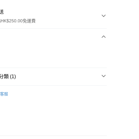
送
K$250.00免運費
類 (1)
ay
保健品
維他命及礦物質
免疫系統
客服
流，訂單確認發貨後2-4個工作天送達
運費表
50.00 或以上免運費
自取，訂單確認後2-4個工作天到店，7天內取。逾期後