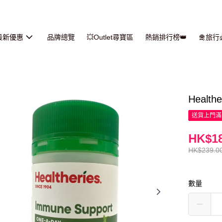
最新優惠
品牌總覽
💥Outlet尋寶區
熱銷排行榜👑
🛅旅
Healt
送貨上門滿H
HK$18
HK$239.0
數量