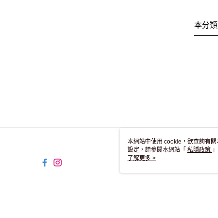
本分類
本網站中使用 cookie，欲查詢有關
設定，請參閱本網站「
私隱政策
」
用 cookie。
了解更多 >