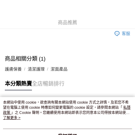
AlipayHK
WeChat Pay
商品推薦
送貨方式
客服
JD京東物流，訂單確認發貨後2-4個工作天送達
運費表
滿 HK$250.00 或以上免運費
付款後門市自取，訂單確認後2-4個工作天到店，7天內取。逾期後
商品相關分類 (1)
訂單作廢，並不會安排重寄
護膚保養
清潔護理
潔面產品
免運費
本分類熱賣
全店暢銷排行
本網站中使用 cookie，欲查詢有關本網站使用 cookie 方式之詳情，及若您不希
熱門標籤
望在電腦上使用 cookie 時應如何變更電腦的 cookie 設定，請參閱本網站「
私隱
政策
」之 Cookie 聲明。您繼續使用本網站即表示您同意本公司得按本網站使用
條款之 Cookie 聲明使用 cookie。
了解更多 >
熱銷排行
最新商品
人氣推薦