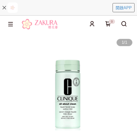
開啟APP
0
1
/
1