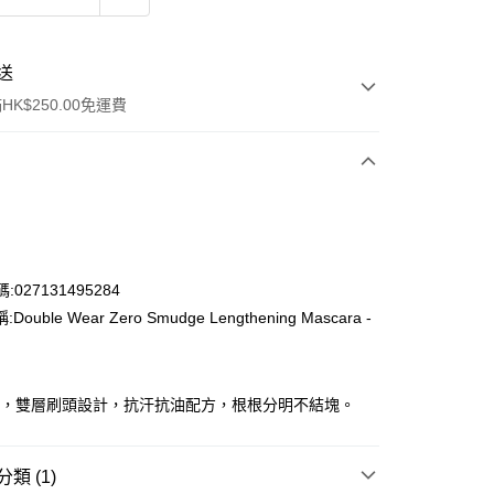
送
K$250.00免運費
:027131495284
ouble Wear Zero Smudge Lengthening Mascara -
ay
染，雙層刷頭設計，抗汗抗油配方，根根分明不結塊。
流，訂單確認發貨後2-4個工作天送達
運費表
50.00 或以上免運費
類 (1)