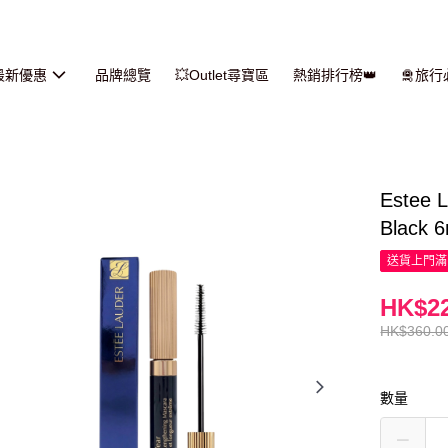
最新優惠
品牌總覽
💥Outlet尋寶區
熱銷排行榜👑
🛅旅
Estee
Black 6
送貨上門滿H
HK$22
HK$360.0
數量