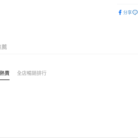
付款後門市
彩妝產品
訂單作廢
分享
免運費
推薦
熱賣
全店暢銷排行