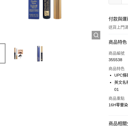
付款與運
送貨上門滿H
付款方式
商品特色
信用卡
商品編號
355538
Apple Pay
商品特色
AlipayHK
UPC條碼
英文名稱:D
WeChat P
01
商品重點
送貨方式
16H零暈
JD京東物
滿 HK$2
商品相關分