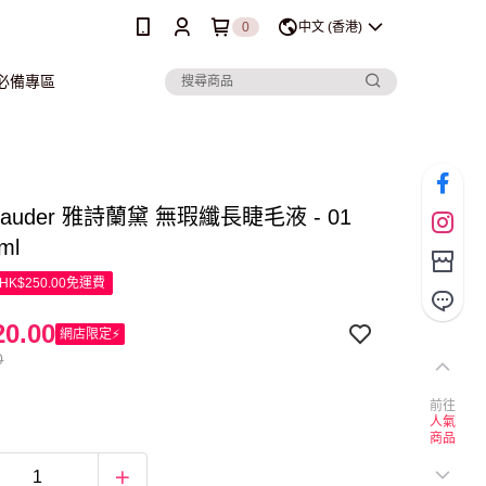
0
中文 (香港)
行必備專區
 Lauder 雅詩蘭黛 無瑕纖長睫毛液 - 01
ml
K$250.00免運費
0.00
網店限定⚡
0
前往
人氣
商品