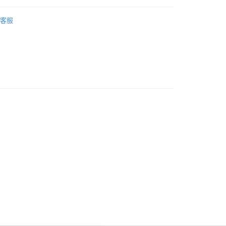
自取，訂單確認後2-4個工作天到店，7天內取。逾期後
眼部彩妝
睫毛膏
，並不會安排重寄
客服